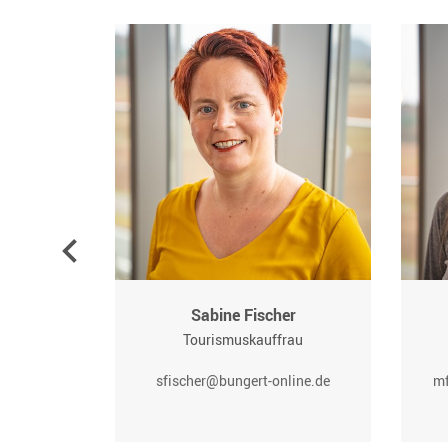
Pauly
Sabine Fischer
rau
Tourismuskauffrau
gert-
sfischer@bungert-online.de
mf