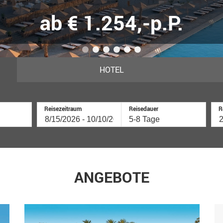
ab € 1.254,-p.P.
1
2
3
4
5
6
HOTEL
Reisezeitraum
Reisedauer
R
ANGEBOTE