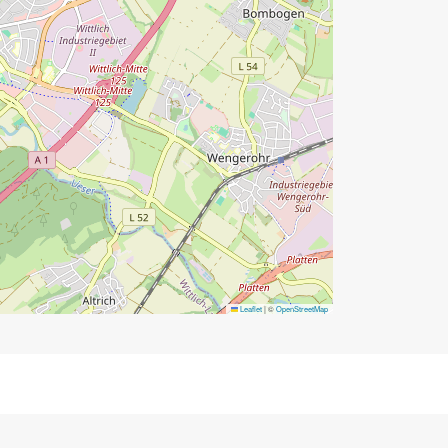
Leaflet
|
©
OpenStreetMap