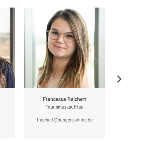
Francesca Reichert
Tourismuskauffrau
To
freichert@bungert-online.de
vberg